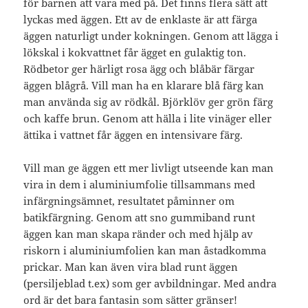
för barnen att vara med på. Det finns flera sätt att
lyckas med äggen. Ett av de enklaste är att färga
äggen naturligt under kokningen. Genom att lägga i
lökskal i kokvattnet får ägget en gulaktig ton.
Rödbetor ger härligt rosa ägg och blåbär färgar
äggen blågrå. Vill man ha en klarare blå färg kan
man använda sig av rödkål. Björklöv ger grön färg
och kaffe brun. Genom att hälla i lite vinäger eller
ättika i vattnet får äggen en intensivare färg.
Vill man ge äggen ett mer livligt utseende kan man
vira in dem i aluminiumfolie tillsammans med
infärgningsämnet, resultatet påminner om
batikfärgning. Genom att sno gummiband runt
äggen kan man skapa ränder och med hjälp av
riskorn i aluminiumfolien kan man åstadkomma
prickar. Man kan även vira blad runt äggen
(persiljeblad t.ex) som ger avbildningar. Med andra
ord är det bara fantasin som sätter gränser!