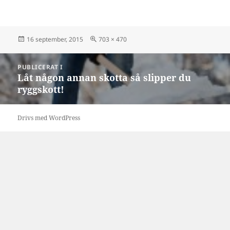
Postat
Full
16 september, 2015
703 × 470
storlek
Inläggsnavigering
PUBLICERAT I
Låt någon annan skotta så slipper du
ryggskott!
Drivs med WordPress