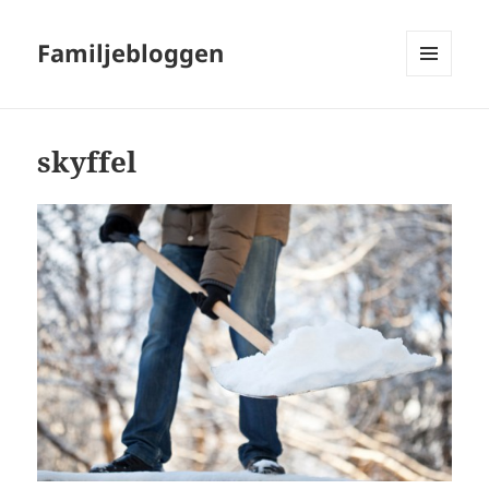
Familjebloggen
MENY
OCH
WIDGETS
skyffel