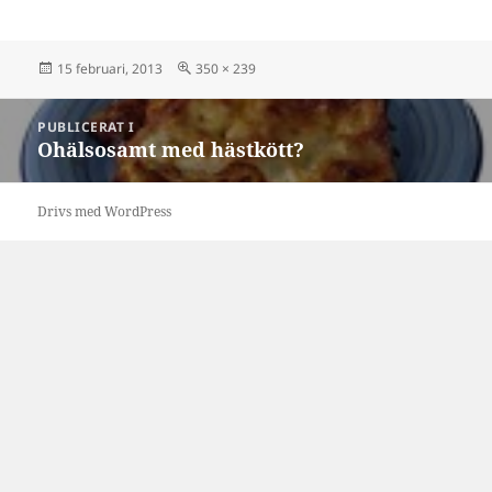
Postat
Full
15 februari, 2013
350 × 239
storlek
Inläggsnavigering
PUBLICERAT I
Ohälsosamt med hästkött?
Drivs med WordPress