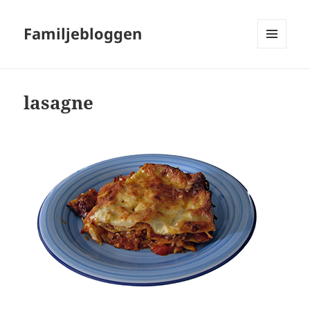
Familjebloggen
MENY
OCH
WIDGETS
lasagne