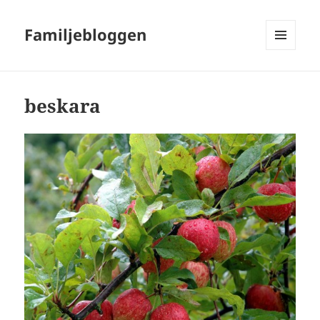
Familjebloggen
MENY
OCH
WIDGETS
beskara