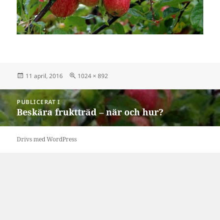
Postat
Full
11 april, 2016
1024 × 892
storlek
Inläggsnavigering
PUBLICERAT I
Beskära fruktträd – när och hur?
Drivs med WordPress